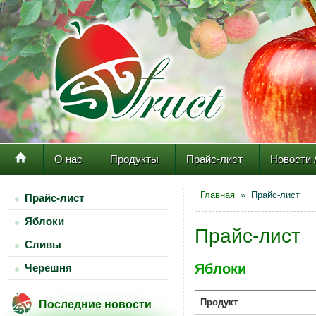
//
О нас
Продукты
Прайс-лист
Новости 
Главная
» Прайс-лист
Прайс-лист
Яблоки
Прайс-лист
Сливы
Яблоки
Черешня
Продукт
Последние новости