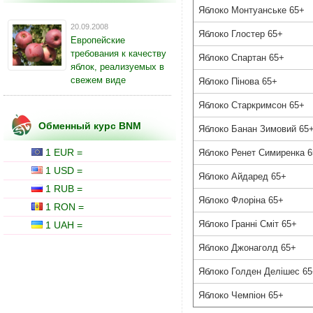
Яблоко Монтуанське 65+
20.09.2008
Яблоко Глостер 65+
Европейские
требования к качеству
Яблоко Спартан 65+
яблок, реализуемых в
свежем виде
Яблоко Пінова 65+
Яблоко Старкримсон 65+
Обменный курс BNM
Яблоко Банан Зимовий 65
1 EUR =
Яблоко Ренет Симиренка 
1 USD =
Яблоко Айдаред 65+
1 RUB =
Яблоко Флоріна 65+
1 RON =
Яблоко Гранні Сміт 65+
1 UAH =
Яблоко Джонаголд 65+
Яблоко Голден Делішес 6
Яблоко Чемпіон 65+